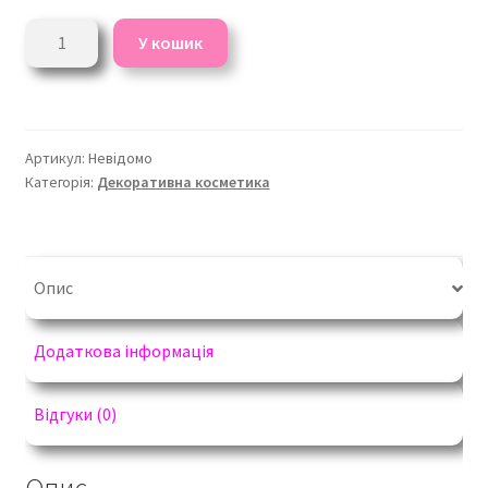
Пудра
У кошик
для
обличчя
BB
Powder
Артикул:
Невідомо
Farmasi
Категорія:
Декоративна косметика
All
in
One
кількість
Опис
Додаткова інформація
Відгуки (0)