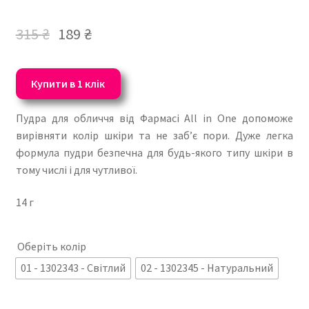
315
₴
189
₴
Купити в 1 клік
Пудра для обличчя від Фармасі All in One допоможе
вирівняти колір шкіри та не заб’є пори. Дуже легка
формула пудри безпечна для будь-якого типу шкіри в
тому числі і для чутливої.
14 г
Оберіть колір
01 - 1302343 - Світлий
02 - 1302345 - Натуральний