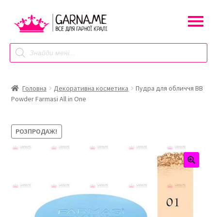
Перейти
Перейти
до
до
навігації
контенту
Products
search
Головна
Декоративна косметика
Пудра для обличчя BB
Powder Farmasi All in One
РОЗПРОДАЖ!