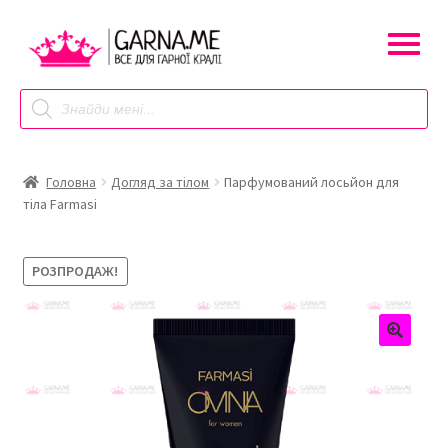
Перейти
Перейти
до
до
навігації
контенту
Products
search
Головна
Догляд за тілом
Парфумований лосьйон для
тіла Farmasi
РОЗПРОДАЖ!