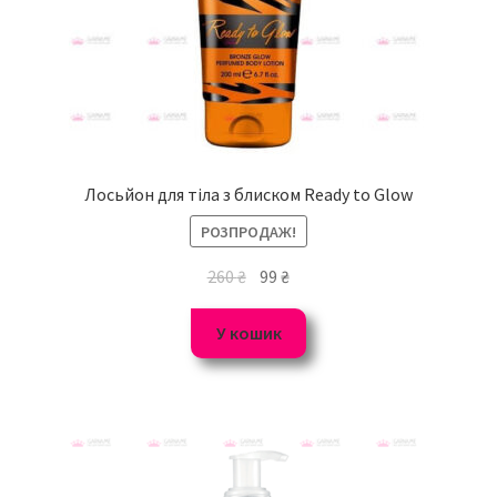
Лосьйон для тіла з блиском Ready to Glow
РОЗПРОДАЖ!
260
₴
99
₴
У кошик