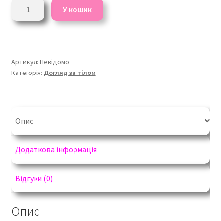
Парфумований
У кошик
лосьйон
для
тіла
Farmasi
Артикул:
Невідомо
кількість
Категорія:
Догляд за тілом
Опис
Додаткова інформація
Відгуки (0)
Опис