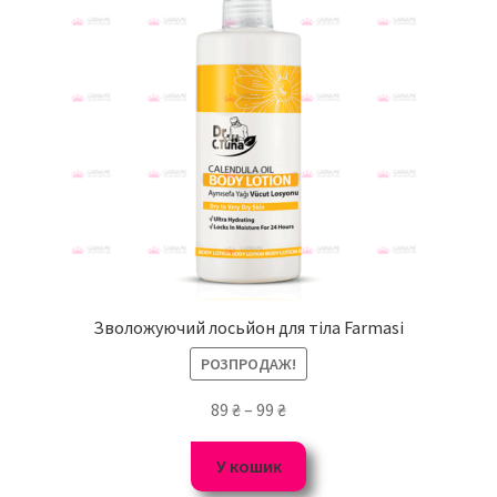
Зволожуючий лосьйон для тіла Farmasi
РОЗПРОДАЖ!
89
₴
–
99
₴
У кошик