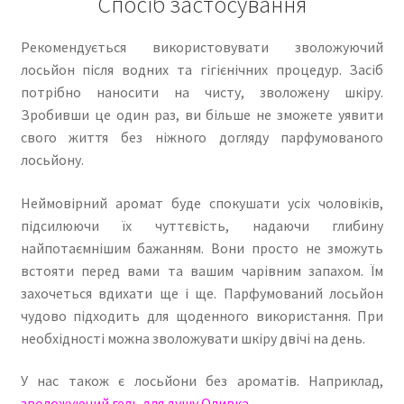
Спосіб застосування
Рекомендується використовувати зволожуючий
лосьйон після водних та гігієнічних процедур. Засіб
потрібно наносити на чисту, зволожену шкіру.
Зробивши це один раз, ви більше не зможете уявити
свого життя без ніжного догляду парфумованого
лосьйону.
Неймовірний аромат буде спокушати усіх чоловіків,
підсилюючи їх чуттєвість, надаючи глибину
найпотаємнішим бажанням. Вони просто не зможуть
встояти перед вами та вашим чарівним запахом. Їм
захочеться вдихати ще і ще. Парфумований лосьйон
чудово підходить для щоденного використання. При
необхідності можна зволожувати шкіру двічі на день.
У нас також є лосьйони без ароматів. Наприклад,
зволожуючий гель для душу Оливка
.