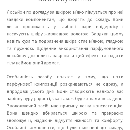
Лосьйон по догляду за шкірою м’яко піклується про неї
завдяки компонентам, що входять до складу. Вони
легко проникають у глибокі шари епідермісу і
насичують шкіру живлющою вологою. Завдяки цьому
навіть суха та подразнена шкіра стає м’якою, гладкою
та пружною. Щоденне використання парфумованого
лосьйону дозволить закріпити цей ефект та надати
тілу неймовірний аромат.
Особливість засобу полягає у тому, що ноти
парфумової композиції розкриваються не одразу, а
впродовж усього дня. Вони створюють навколо вас
чарівну ауру радості, яка також буде з вами весь день.
Зволожуючий засіб має приємну легку консистенцію.
Вона швидко вбирається шкірою та прекрасно
зволожує її, надаючи відчуття ніжності та комфорту.
Особливі компоненти, що були включені до складу,