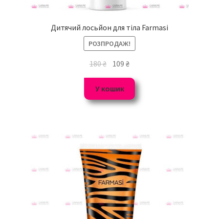
Дитячий лосьйон для тіла Farmasi
РОЗПРОДАЖ!
180
₴
109
₴
У кошик