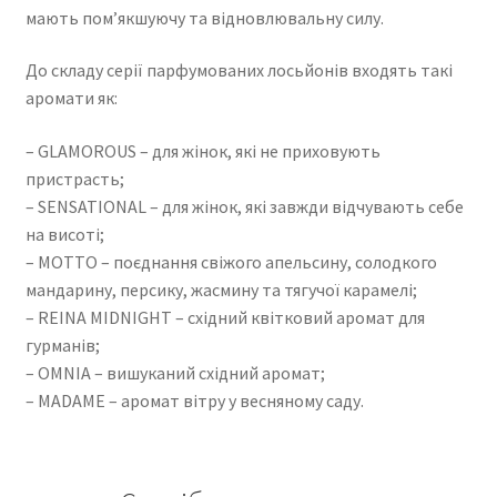
мають пом’якшуючу та відновлювальну силу.
До складу серії парфумованих лосьйонів входять такі
аромати як:
– GLAMOROUS – для жінок, які не приховують
пристрасть;
– SENSATIONAL – для жінок, які завжди відчувають себе
на висоті;
– MOTTO – поєднання свіжого апельсину, солодкого
мандарину, персику, жасмину та тягучої карамелі;
– REINA MIDNIGHT – східний квітковий аромат для
гурманів;
– OMNIA – вишуканий східний аромат;
– MADAME – аромат вітру у весняному саду.