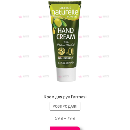
Крем для рук Farmasi
РОЗПРОДАЖ!
59
₴
–
79
₴