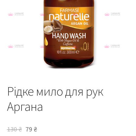
Рідке мило для рук
Аргана
130
₴
79
₴