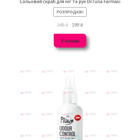
Сольовий скраб для ніг та рук Dr.Tuna Farmasi
РОЗПРОДАЖ!
345
₴
199
₴
У кошик