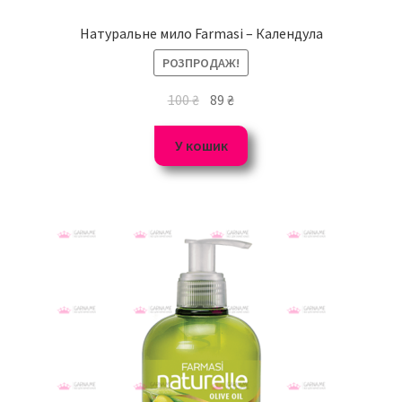
Натуральне мило Farmasi – Календула
РОЗПРОДАЖ!
100
₴
89
₴
У кошик