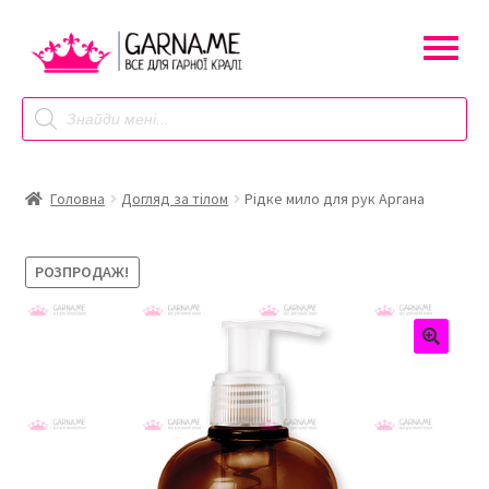
Перейти
Перейти
до
до
навігації
контенту
Products
search
Головна
Догляд за тілом
Рідке мило для рук Аргана
РОЗПРОДАЖ!