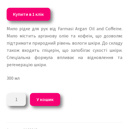
Купити в 1 клік
Мило рідке для рук від Farmasi Argan Oil and Coffeine.
Мило містить арганову олію та кофеїн, що дозволяє
підтримати природний рівень вологи шкіри. До складу
також входить гліцерін, що запобігає сухості шкіри.
Спеціальна формула впливає на відновлення та
регенерацію шкіри.
300 мл
Рідке
У кошик
мило
для
рук
Аргана