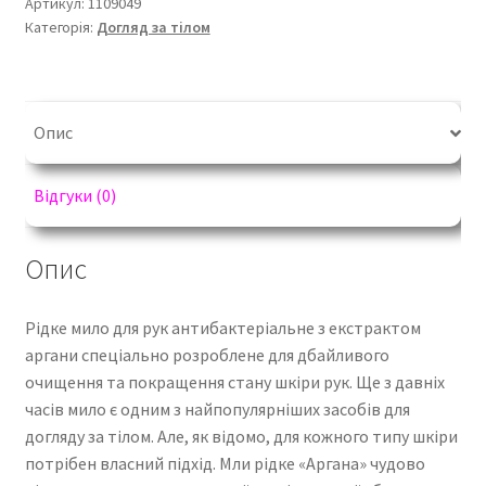
Артикул:
1109049
кількість
Категорія:
Догляд за тілом
Опис
Відгуки (0)
Опис
Рідке мило для рук антибактеріальне з екстрактом
аргани спеціально розроблене для дбайливого
очищення та покращення стану шкіри рук. Ще з давніх
часів мило є одним з найпопулярніших засобів для
догляду за тілом. Але, як відомо, для кожного типу шкіри
потрібен власний підхід. Мли рідке «Аргана» чудово