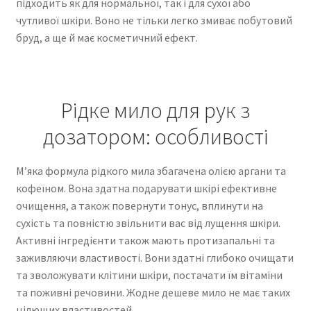
підходить як для нормальної, так і для сухої або
чутливої шкіри. Воно не тільки легко змиває побутовий
бруд, а ще й має косметичний ефект.
Рідке мило для рук з
дозатором: особливості
М’яка формула рідкого мила збагачена олією аргани та
кофеїном. Вона здатна подарувати шкірі ефективне
очищення, а також повернути тонус, вплинути на
сухість та повністю звільнити вас від лущення шкіри.
Активні інгредієнти також мають протизапальні та
заживляючи властивості. Вони здатні глибоко очищати
та зволожувати клітини шкіри, постачати їм вітаміни
та поживні речовини. Жодне дешеве мило не має таких
цілющих властивостей.