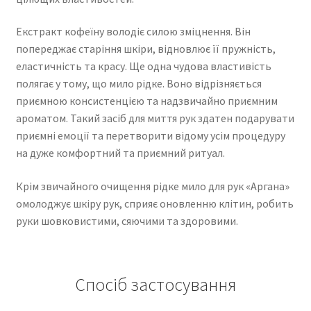
Екстракт кофеїну володіє силою зміцнення. Він
попереджає старіння шкіри, відновлює її пружність,
еластичність та красу. Ще одна чудова властивість
полягає у тому, що мило рідке. Воно відрізняється
приємною консистенцією та надзвичайно приємним
ароматом. Такий засіб для миття рук здатен подарувати
приємні емоції та перетворити відому усім процедуру
на дуже комфортний та приємний ритуал.
Крім звичайного очищення рідке мило для рук «Аргана»
омолоджує шкіру рук, сприяє оновленню клітин, робить
руки шовковистими, сяючими та здоровими.
Спосіб застосування