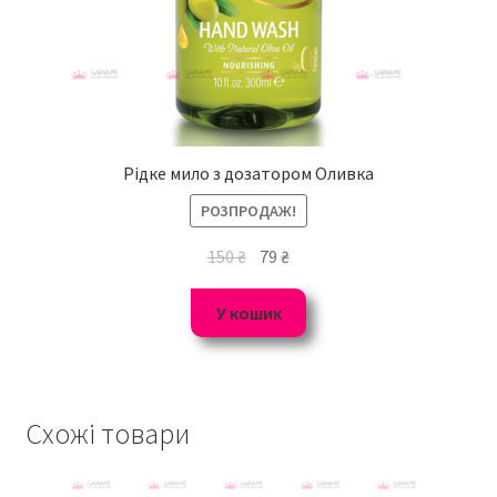
Рідке мило з дозатором Оливка
РОЗПРОДАЖ!
150
₴
79
₴
У кошик
Схожі товари