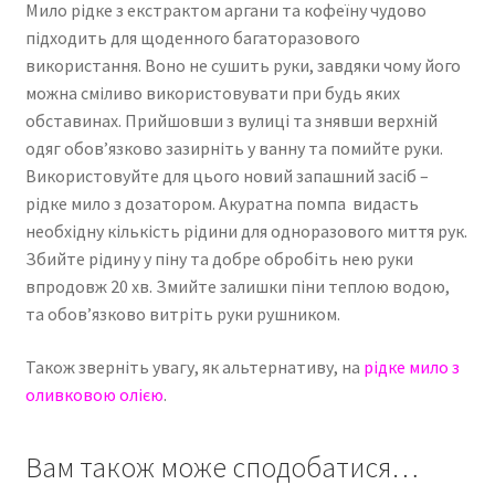
Мило рідке з екстрактом аргани та кофеїну чудово
підходить для щоденного багаторазового
використання. Воно не сушить руки, завдяки чому його
можна сміливо використовувати при будь яких
обставинах. Прийшовши з вулиці та знявши верхній
одяг обов’язково зазирніть у ванну та помийте руки.
Використовуйте для цього новий запашний засіб –
рідке мило з дозатором. Акуратна помпа видасть
необхідну кількість рідини для одноразового миття рук.
Збийте рідину у піну та добре обробіть нею руки
впродовж 20 хв. Змийте залишки піни теплою водою,
та обов’язково витріть руки рушником.
Також зверніть увагу, як альтернативу, на
рідке мило з
оливковою олією
.
Вам також може сподобатися…