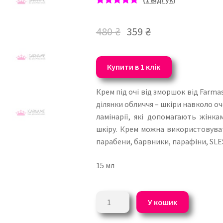
Рейтинг
1
5.00
з 5 на
480
₴
359
₴
основі
опитування
покупця
Купити в 1 клік
Крем під очі від зморшок від Farma
ділянки обличчя – шкіри навколо о
ламінарії, які допомагають жінк
шкіру. Крем можна використовувати
парабени, барвники, парафіни, SLES
15 мл
Крем
У кошик
під
очі