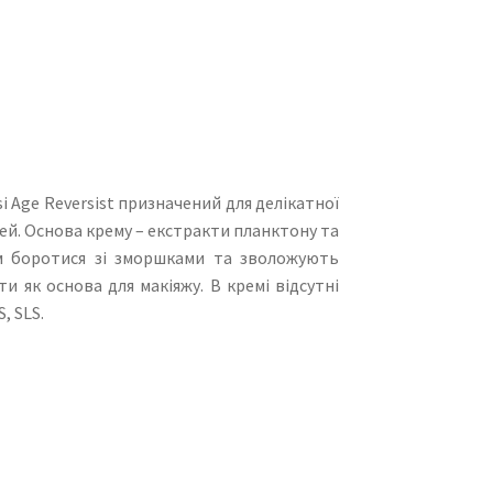
si Age Reversist призначений для делікатної
чей. Основа крему – екстракти планктону та
ам боротися зі зморшками та зволожують
 як основа для макіяжу. В кремі відсутні
, SLS.