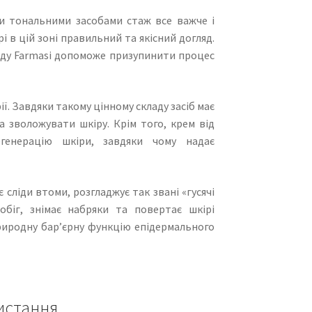
ми тональними засобами стаж все важче і
 в цій зоні правильний та якісний догляд.
нду Farmasi допоможе призупинити процес
ї. Завдяки такому цінному складу засіб має
 зволожувати шкіру. Крім того, крем від
енерацію шкіри, завдяки чому надає
 сліди втоми, розгладжує так звані «гусячі
обіг, знімає набряки та повертає шкірі
риродну бар’єрну функцію епідермального
истання