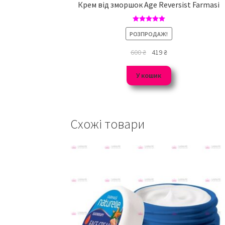
Крем від зморшок Age Reversist Farmasi
Оцінено в
РОЗПРОДАЖ!
5.00
з 5
600
₴
419
₴
У кошик
Схожі товари