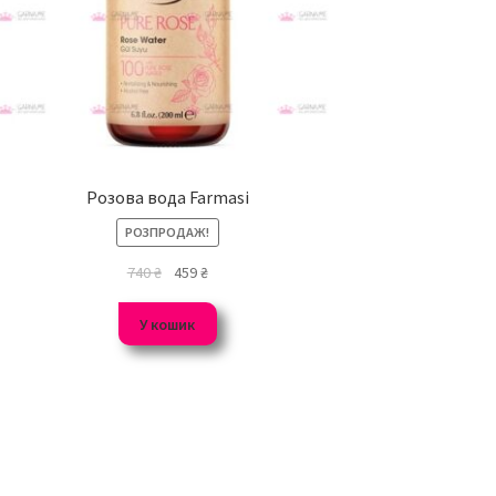
Розова вода Farmasi
РОЗПРОДАЖ!
740
₴
459
₴
У кошик