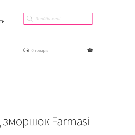
Products
search
КТИ
0
₴
0 товарів
ід зморшок Farmasi