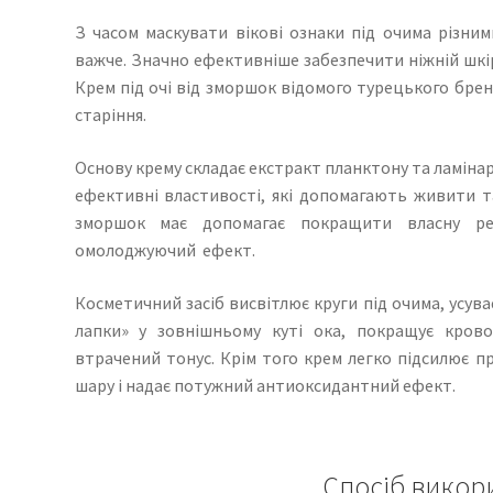
З часом маскувати вікові ознаки під очима різни
важче. Значно ефективніше забезпечити ніжній шкірі
Крем під очі від зморшок відомого турецького бре
старіння.
Основу крему складає екстракт планктону та ламінарі
ефективні властивості, які допомагають живити та
зморшок має допомагає покращити власну рег
омолоджуючий ефект.
Косметичний засіб висвітлює круги під очима, усуває
лапки» у зовнішньому куті ока, покращує крово
втрачений тонус. Крім того крем легко підсилює п
шару і надає потужний антиоксидантний ефект.
Спосіб викор