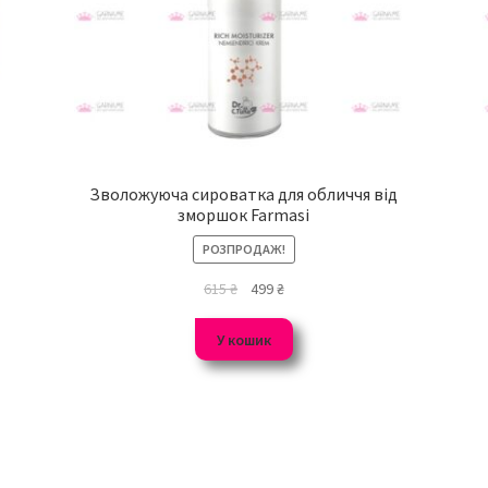
Зволожуюча сироватка для обличчя від
зморшок Farmasi
РОЗПРОДАЖ!
615
₴
499
₴
У кошик