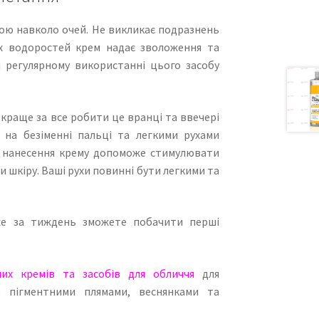
рою навколо очей. Не викликає подразнень
ких водоростей крем надає зволоження та
 регулярному використанні цього засобу
 краще за все робити це вранці та ввечері
у на безіменні пальці та легкими рухами
іб нанесення крему допоможе стимулювати
и шкіру. Ваші рухи повинні бути легкими та
вже за тиждень зможете побачити перші
чих кремів та засобів для обличчя
для
 пігментними плямами, веснянками та