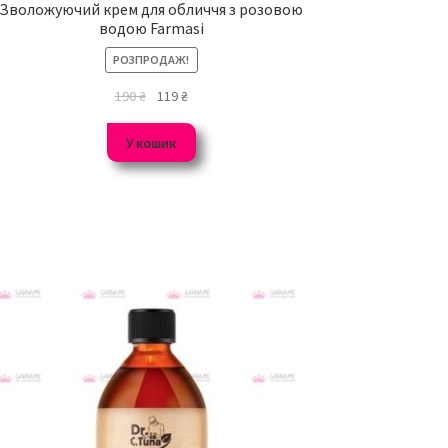
Зволожуючий крем для обличчя з розовою
водою Farmasi
РОЗПРОДАЖ!
190
₴
119
₴
У кошик