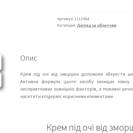
від
зморшок
Артикул:
1111064
Farmasi
Категорія:
Догляд за обличчям
кількість
Опис
Крем під очі від зморшок допоможе зберегти ш
Активна формула цього засобу захищає ніжку ш
несприятливих зовнішніх факторів, а поживні речо
наситити епідерміс корисними елементами.
Крем під очі від змор