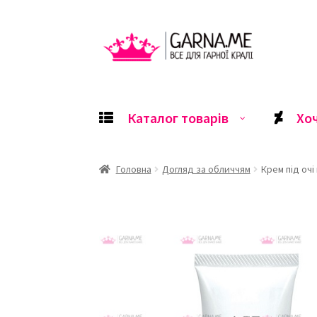
Перейти
Перейти
до
до
навігації
контенту
Каталог товарів
Хо
Головна
Догляд за обличчям
Крем під очі