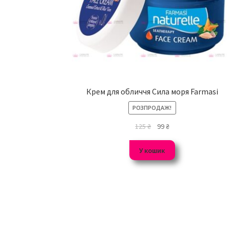
Крем для обличчя Сила моря Farmasi
РОЗПРОДАЖ!
125
₴
99
₴
У кошик