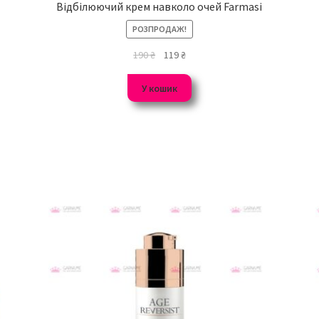
Відбілюючий крем навколо очей Farmasi
РОЗПРОДАЖ!
190
₴
119
₴
У кошик