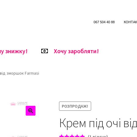
067 504 40 88
КОНТА
чу знижку!
Хочу заробляти!
 від зморшок Farmasi
РОЗПРОДАЖ!
Крем під очі в
(
1
відгук)